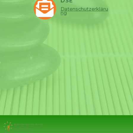
DSE

Datenschutzerkläru
ng